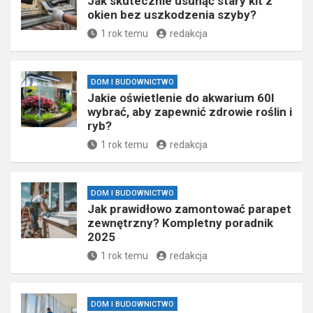
Jak skutecznie usunąć stary kit z
okien bez uszkodzenia szyby?
1 rok temu
redakcja
DOM I BUDOWNICTWO
Jakie oświetlenie do akwarium 60l
wybrać, aby zapewnić zdrowie roślin i
ryb?
1 rok temu
redakcja
DOM I BUDOWNICTWO
Jak prawidłowo zamontować parapet
zewnętrzny? Kompletny poradnik
2025
1 rok temu
redakcja
DOM I BUDOWNICTWO