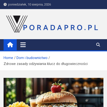
Skip
poniedziałek, 10 sierpnia, 2026
to
content
PoradaPRO
Home
Dom i budownictwo
Zdrowe zasady odżywiania klucz do długowieczności